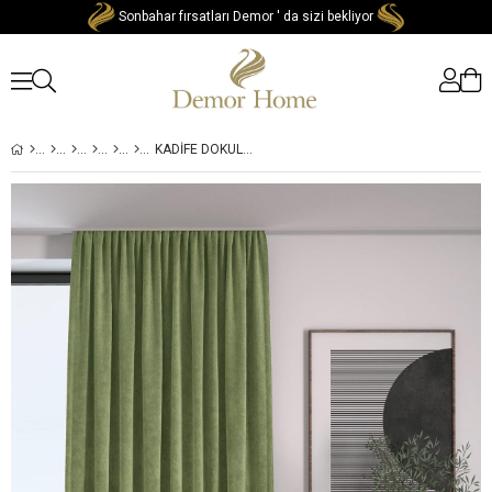
Sonbahar fırsatları Demor ' da sizi bekliyor
KADIFE DOKULU EKSTRAFOR BÜZGÜLÜ TATLI YEŞIL YÜKSEK KALITE FON PERDE TEK KANAT