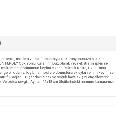
I
erde, modern ve zarif tasarımıyla dekorasyonunuza sıcak bir
N PERDE? Çok Yönlü Kullanım! Düz olarak veya ekstrafor ipleri ile
tsizce mükemmel görünümün keyfini çıkarın. Yüksek Kalite, Uzun Ömür –
ı dengeler, odanızı loş bir atmosfere dönüştürerek uyku ve film keyfinize
sarrufu Sağlar – Dışarıdaki sıcak ve soğuk hava akışını engelleyerek
oper Ve bolca sevgi… Ayrıca, 45x45 cm ölçülerindeki numune kumaşımızı