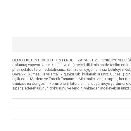
DEMOR KETEN DOKULU FON PERDE – ZARAFET VE FONKSİYONELLİĞİN BİRLE
dokunuş yapıyor. Üstelik ütülü ve düğmeleri dikilmiş halde teslim ed
pileli şekilde tercih edebilirsiniz. Evinize en uygun stili siz belirley
Dayanıklı kumaşı ile yıllarca ilk günkü gibi kullanabilirsiniz. Güneş Işı
eşlik eder. Modern ve Estetik Tasarım – Minimalist ve şık yapısı, her t
evinizde ısı dengesini korur, enerji faturalarınızı düşürmeye yardımcı
sipariş ederek ürünün dokusunu ve rengini yakından inceleyebilirsiniz! Ş