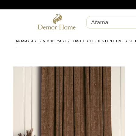
ANASAYFA
>
EV & MOBILYA
>
EV TEKSTILI
>
PERDE
>
FON PERDE
>
KET