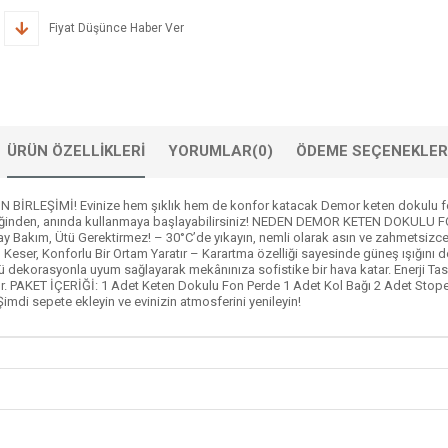
Fiyat Düşünce Haber Ver
ÜRÜN ÖZELLIKLERI
YORUMLAR
(0)
ÖDEME SEÇENEKLER
ŞİMİ! Evinize hem şıklık hem de konfor katacak Demor keten dokulu fon p
ildiğinden, anında kullanmaya başlayabilirsiniz! NEDEN DEMOR KETEN DOKULU FO
in! Kolay Bakım, Ütü Gerektirmez! – 30°C’de yıkayın, nemli olarak asın ve zahme
ğını Keser, Konforlu Bir Ortam Yaratır – Karartma özelliği sayesinde güneş ışığın
ürlü dekorasyonla uyum sağlayarak mekânınıza sofistike bir hava katar. Enerji Ta
 olur. PAKET İÇERİĞİ: 1 Adet Keten Dokulu Fon Perde 1 Adet Kol Bağı 2 Adet St
imdi sepete ekleyin ve evinizin atmosferini yenileyin!